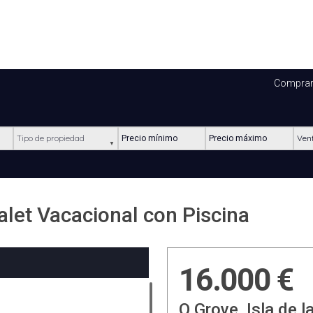
Compra
Tipo de propiedad
Precio mínimo
Precio máximo
Ubic
let Vacacional con Piscina
16.000 €
O Grove, Isla de l