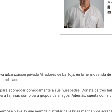
Al
va urbanización privada Miradores de La Toja, en la hermosa isla de 
paradisíaco.
s para acomodar cómodamente a sus huéspedes. Consta de tres hab
nto para familias como para grupos de amigos. Además, cuenta con 3.
rmosa playa, lo que permite disfrutar de la brisa marina y de agrad