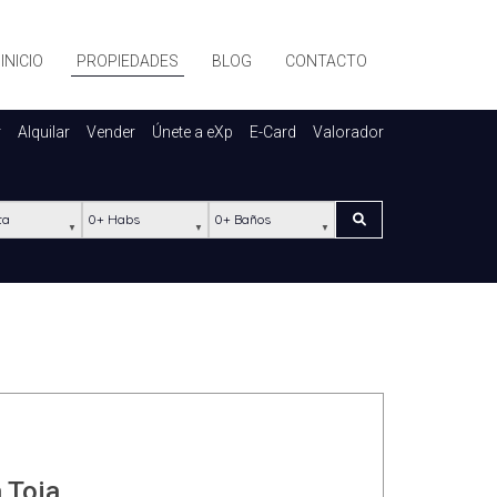
INICIO
PROPIEDADES
BLOG
CONTACTO
r
Alquilar
Vender
Únete a eXp
E-Card
Valorador
ación
Habs
Baños
Buscar
a Toja