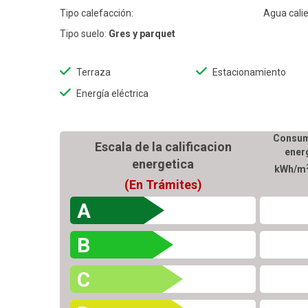
Tipo calefacción:
Agua calie
Tipo suelo:
Gres y parquet
Terraza
Estacionamiento
Energía eléctrica
Consum
Escala de la calificacion
ener
energetica
kWh/m
(En Trámites)
A
B
C