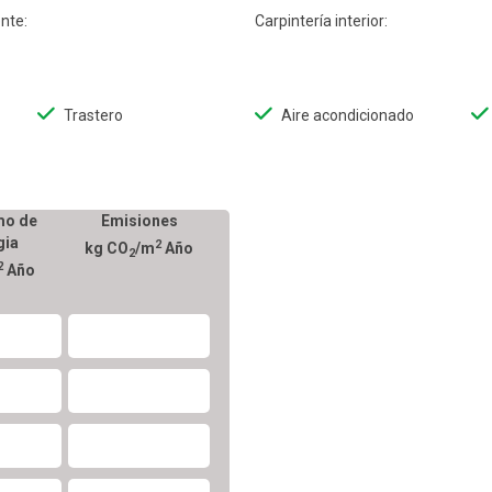
nte:
Carpintería interior:
Trastero
Aire acondicionado
o de
Emisiones
gia
2
kg CO
/m
Año
2
2
Año