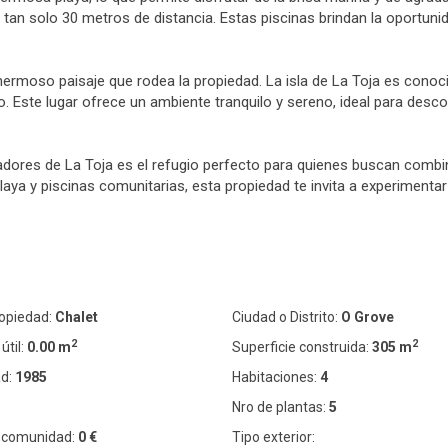
tan solo 30 metros de distancia. Estas piscinas brindan la oportunida
 hermoso paisaje que rodea la propiedad. La isla de La Toja es cono
o. Este lugar ofrece un ambiente tranquilo y sereno, ideal para desc
adores de La Toja es el refugio perfecto para quienes buscan combina
laya y piscinas comunitarias, esta propiedad te invita a experiment
ropiedad:
Chalet
Ciudad o Distrito:
O Grove
2
2
útil:
0.00 m
Superficie construida:
305 m
d:
1985
Habitaciones:
4
Nro de plantas:
5
 comunidad:
0 €
Tipo exterior: