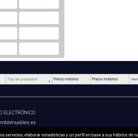
Tipo de propiedad
Precio mínimo
Precio máximo
Ubic
O ELECTRÓNICO
mbinmuebles.es
os servicios; elaborar estadísticas y un perfil en base a sus hábitos de 