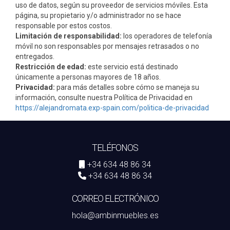
uso de datos, según su proveedor de servicios móviles. Esta
página, su propietario y/o administrador no se hace
responsable por estos costos.
Limitación de responsabilidad:
los operadores de telefonía
móvil no son responsables por mensajes retrasados o no
entregados.
Restricción de edad:
este servicio está destinado
únicamente a personas mayores de 18 años.
Privacidad:
para más detalles sobre cómo se maneja su
información, consulte nuestra Política de Privacidad en
https://alejandromata.exp-spain.com/politica-de-privacidad
TELÉFONOS
+34 634 48 86 34
+34 634 48 86 34
CORREO ELECTRÓNICO
hola@ambinmuebles.es